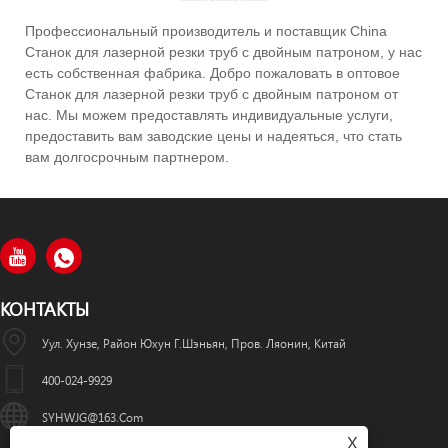
Профессиональный производитель и поставщик China
Станок для лазерной резки труб с двойным патроном, у нас
есть собственная фабрика. Добро пожаловать в оптовое
Станок для лазерной резки труб с двойным патроном от
нас. Мы можем предоставлять индивидуальные услуги,
предоставить вам заводские цены и надеяться, что стать
вам долгосрочным партнером.
КОНТАКТЫ
Уул. Хунзе, Район Юхун Г.Шэньян, Пров. Ляонин, Китай
400-024-9929
SYHWJG@163.com
X