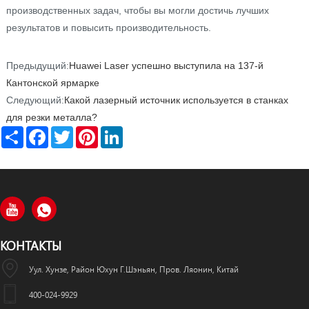
производственных задач, чтобы вы могли достичь лучших
результатов и повысить производительность.
Предыдущий:
Huawei Laser успешно выступила на 137-й
Кантонской ярмарке
Следующий:
Какой лазерный источник используется в станках
для резки металла?
Share
Facebook
Twitter
Pinterest
LinkedIn
КОНТАКТЫ
Уул. Хунзе, Район Юхун Г.Шэньян, Пров. Ляонин, Китай
400-024-9929