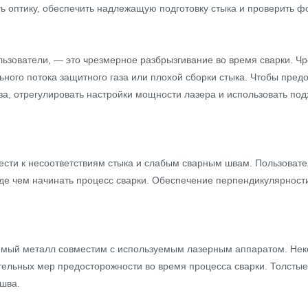
ь оптику, обеспечить надлежащую подготовку стыка и проверить фо
ользователи, — это чрезмерное разбрызгивание во время сварки. Ч
ного потока защитного газа или плохой сборки стыка. Чтобы пред
за, отрегулировать настройки мощности лазера и использовать п
вести к несоответствиям стыка и слабым сварным швам. Пользовате
е чем начинать процесс сварки. Обеспечение перпендикулярности
емый металл совместим с используемым лазерным аппаратом. Неко
ительных мер предосторожности во время процесса сварки. Толсты
шва.