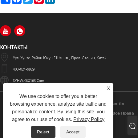
КОНТАКТЫ
Уул. Хунзе, Район Юхун Г.Шэньян, Пров. Ляонин, Китай
400-024-9929
SYHWJG@163.com
X
We use cookies to offer you a better
browsing experience, analyze site traffic and
Авторское Право © 2024 Шэньянская Компания По
personalize content. By using this site, you
Производству Лазерного Оборудования «Хуавэй» Все Права
agree to our use of cookies.
Privacy Policy
Защищены.
Reject
Accept
Links
Sitemap
RSS
XML
Privacy Policy