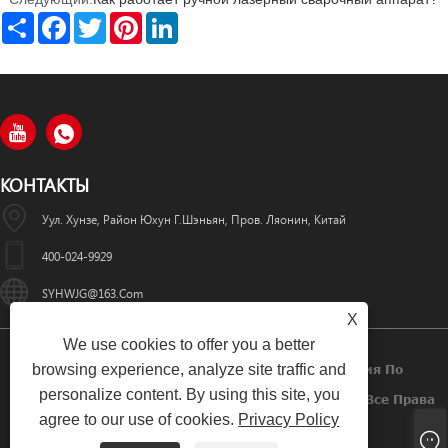
Share
Facebook
Twitter
Pinterest
LinkedIn
КОНТАКТЫ
Уул. Хунзе, Район Юхун Г.Шэньян, Пров. Ляонин, Китай
400-024-9929
SYHWJG@163.com
X
We use cookies to offer you a better
browsing experience, analyze site traffic and
Авторское Право © 2024 Шэньянская Компания По
personalize content. By using this site, you
Производству Лазерного Оборудования «Хуавэй» Все Права
agree to our use of cookies.
Privacy Policy
Защищены.