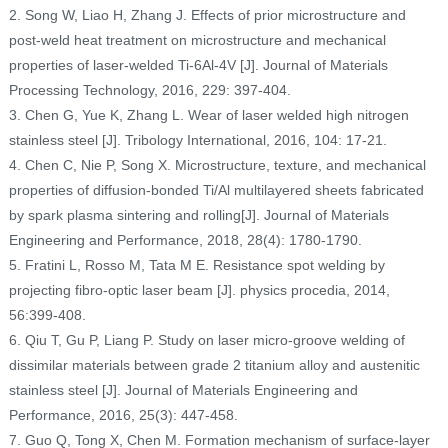
2. Song W, Liao H, Zhang J. Effects of prior microstructure and
post-weld heat treatment on microstructure and mechanical
properties of laser-welded Ti-6Al-4V [J]. Journal of Materials
Processing Technology, 2016, 229: 397-404.
3. Chen G, Yue K, Zhang L. Wear of laser welded high nitrogen
stainless steel [J]. Tribology International, 2016, 104: 17-21.
4. Chen C, Nie P, Song X. Microstructure, texture, and mechanical
properties of diffusion-bonded Ti/Al multilayered sheets fabricated
by spark plasma sintering and rolling[J]. Journal of Materials
Engineering and Performance, 2018, 28(4): 1780-1790.
5. Fratini L, Rosso M, Tata M E. Resistance spot welding by
projecting fibro-optic laser beam [J]. physics procedia, 2014,
56:399-408.
6. Qiu T, Gu P, Liang P. Study on laser micro-groove welding of
dissimilar materials between grade 2 titanium alloy and austenitic
stainless steel [J]. Journal of Materials Engineering and
Performance, 2016, 25(3): 447-458.
7. Guo Q, Tong X, Chen M. Formation mechanism of surface-layer