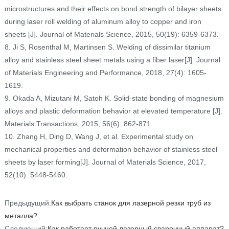
microstructures and their effects on bond strength of bilayer sheets
during laser roll welding of aluminum alloy to copper and iron
sheets [J]. Journal of Materials Science, 2015, 50(19): 6359-6373.
8. Ji S, Rosenthal M, Martinsen S. Welding of dissimilar titanium
alloy and stainless steel sheet metals using a fiber laser[J]. Journal
of Materials Engineering and Performance, 2018, 27(4): 1605-
1619.
9. Okada A, Mizutani M, Satoh K. Solid-state bonding of magnesium
alloys and plastic deformation behavior at elevated temperature [J].
Materials Transactions, 2015, 56(6): 862-871.
10. Zhang H, Ding D, Wang J, et al. Experimental study on
mechanical properties and deformation behavior of stainless steel
sheets by laser forming[J]. Journal of Materials Science, 2017,
52(10): 5448-5460.
Предыдущий:
Как выбрать станок для лазерной резки труб из
металла?
Следующий:
Как работает ручной лазерный сварочный аппарат?