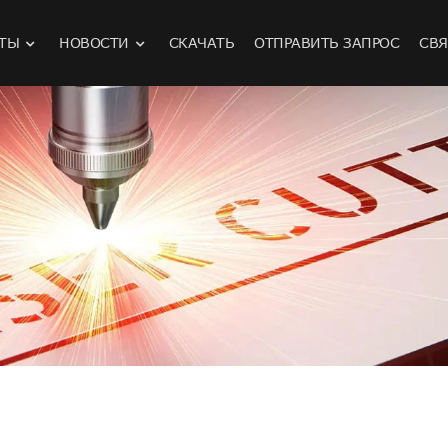
ТЫ
НОВОСТИ
СКАЧАТЬ
ОТПРАВИТЬ ЗАПРОС
СВЯ
ерной резки листового металла
б из металла
аппарат
очистки
Станок для лазерной резки открытого типа
Станок для лазерной резки с оптоволоконной платформой
Станок для лазерной резки платформы со сменной крышкой с полной защитой
Широкоформатный станок для лазерной резки с оптоволоконным кабелем
настольный станок лазерной резки
Станок для лазерной резки труб с двойным патроном
Станок для лазерной резки труб для тяжелых условий эксплуатации с тремя патронами
Ручной лазерный сварочный аппарат с водяным охлаждением / Ручной лазерный
сварочный аппарат с воздушным охлаждением