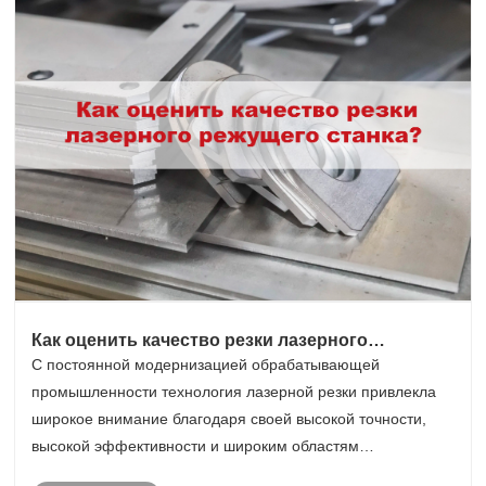
Как оценить качество резки лазерного
режущего станка?
С постоянной модернизацией обрабатывающей
промышленности технология лазерной резки привлекла
широкое внимание благодаря своей высокой точности,
высокой эффективности и широким областям
применения. Однако как оценить качество резки