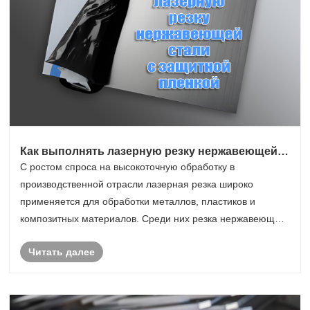
Как выполнять лазерную резку нержавеющей
стали с защитной пленкой
С ростом спроса на высокоточную обработку в
производственной отрасли лазерная резка широко
применяется для обработки металлов, пластиков и
композитных материалов. Среди них резка нержавеющей
стали с защитной пленкой стала важным способом
Читать далее
обеспечения качества поверхности заготовок,
значительно улучша......