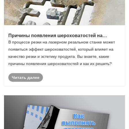
Причины появления шероховатостей на
лазерном резальном станке и решения
В процессе резки на лазерном резальном станке может
появиться эффект шероховатостей, который влияет на
качество резки и эстетику продукта. Вы знаете, какие
причины появления шероховатостей и как их решить?
Читать далее