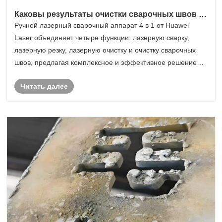
Каковы результаты очистки сварочных швов с
помощью 4-в-1 ручного лазерного сварочного
Ручной лазерный сварочный аппарат 4 в 1 от Huawei
аппарата?
Laser объединяет четыре функции: лазерную сварку,
лазерную резку, лазерную очистку и очистку сварочных
швов, предлагая комплексное и эффективное решение
для металлургической промышленности. Основная
Читать далее
функция аппарата — лазерная сварка, обеспечивающая
......