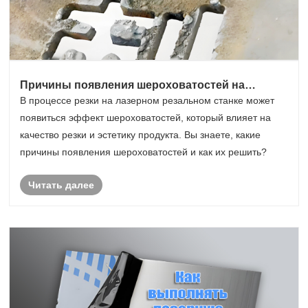
Причины появления шероховатостей на
лазерном резальном станке и решения
В процессе резки на лазерном резальном станке может
появиться эффект шероховатостей, который влияет на
качество резки и эстетику продукта. Вы знаете, какие
причины появления шероховатостей и как их решить?
Читать далее