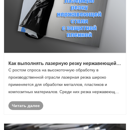
Как выполнять лазерную резку нержавеющей
стали с защитной пленкой
С ростом спроса на высокоточную обработку в
производственной отрасли лазерная резка широко
применяется для обработки металлов, пластиков и
композитных материалов. Среди них резка нержавеющей
стали с защитной пленкой стала важным способом
Читать далее
обеспечения качества поверхности заготовок,
значительно улучша......