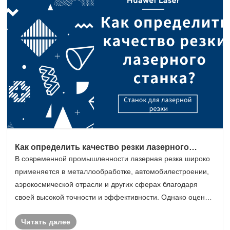
Как определить качество резки лазерного
станка?
В современной промышленности лазерная резка широко
применяется в металлообработке, автомобилестроении,
аэрокосмической отрасли и других сферах благодаря
своей высокой точности и эффективности. Однако оценка
качества резки лазерного станка является важным
Читать далее
вопросом для многих предприятий. Ниже приведе......