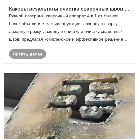
Каковы результаты очистки сварочных швов с
помощью 4-в-1 ручного лазерного сварочного
Ручной лазерный сварочный аппарат 4 в 1 от Huawei
аппарата?
Laser объединяет четыре функции: лазерную сварку,
лазерную резку, лазерную очистку и очистку сварочных
швов, предлагая комплексное и эффективное решение
для металлургической промышленности. Основная
Читать далее
функция аппарата — лазерная сварка, обеспечивающая
......