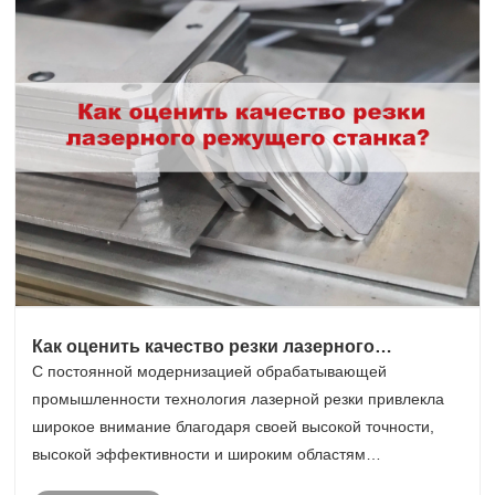
Как оценить качество резки лазерного
режущего станка?
С постоянной модернизацией обрабатывающей
промышленности технология лазерной резки привлекла
широкое внимание благодаря своей высокой точности,
высокой эффективности и широким областям
применения. Однако как оценить качество резки