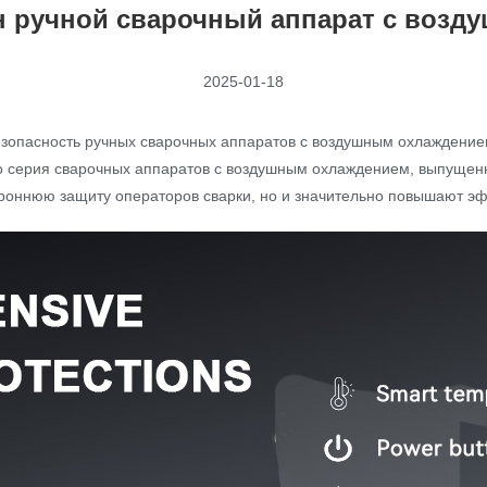
н ручной сварочный аппарат с воз
2025-01-18
зопасность ручных сварочных аппаратов с воздушным охлаждением
ако серия сварочных аппаратов с воздушным охлаждением, выпущен
ороннюю защиту операторов сварки, но и значительно повышают э