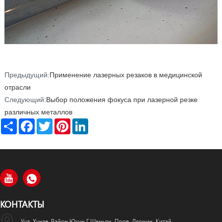
Предыдущий:
Применение лазерных резаков в медицинской
отрасли
Следующий:
Выбор положения фокуса при лазерной резке
различных металлов
Share
Facebook
Twitter
Pinterest
LinkedIn
КОНТАКТЫ
Уул. Хунзе, Район Юхун Г.Шэньян, Пров. Ляонин, Китай