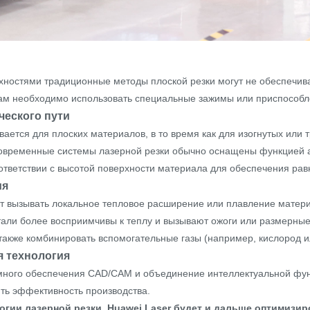
ностями традиционные методы плоской резки могут не обеспечива
ам необходимо использовать специальные зажимы или приспособле
ческого пути
вается для плоских материалов, в то время как для изогнутых ил
у современные системы лазерной резки обычно оснащены функцией 
ответствии с высотой поверхности материала для обеспечения рав
ия
 вызывать локальное тепловое расширение или плавление материал
тали более восприимчивы к теплу и вызывают ожоги или размерные
 также комбинировать вспомогательные газы (например, кислород и
я технология
много обеспечения CAD/CAM и объединение интеллектуальной фун
ть эффективность производства.
огии лазерной резки, Huawei Laser будет и дальше оптимизи