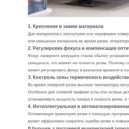
1. Крепление и зажим материала
Для материалов с изогнутыми или неровными поверх
или смещения материала во время резки, оператор
2. Регулировка фокуса и компенсация опти
Фокус лазерного режущего станка обычно устанавли
смещаться, что влияет на точность резки. Поэтом
может регулировать фокус в реальном времени в со
3. Контроль зоны термического воздейств
Во время лазерной резки высокие температуры могут
Особенно для сложной графики углы или острые де
устанавливать мощность лазера и скорость резки, а
4. Интеллектуальная и автоматизированна
Оптимизация траектории резки с помощью програм
может эффективно сократить ошибки резки и повыси
В будущем, с постоянной модернизацией технол