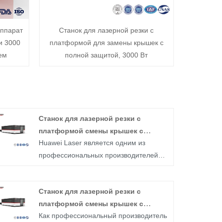
аппарат
Станок для лазерной резки с
и 3000
платформой для замены крышек с
ем
полной защитой, 3000 Вт
Станок для лазерной резки с
платформой смены крышек с
Huawei Laser является одним из
полной защитой, 12000 Вт
профессиональных производителей
Станок для лазерной резки с
платформой смены крышек с полной
Станок для лазерной резки с
защитой, 12000 Вт. Его платформа
платформой смены крышек с
может заменить покрытия и
Как профессиональный производитель
полной защитой, 20000 Вт
обеспечивать комплексную защиту 12