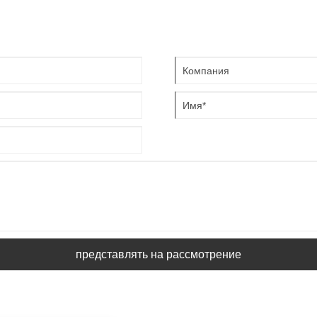
уникальное мастерство на
Благодаря удобному управлению,
ое внимание.
 и
компактной конструкции и широкой
совместимости с металлами
оборудование подходит для сварки
нержавеющей стали, углеродистой
стали, алюминия и других материалов,
применяясь в производстве
металлических изделий, обработке
листового металла и других задачах
металлообработки.
представлять на рассмотрение