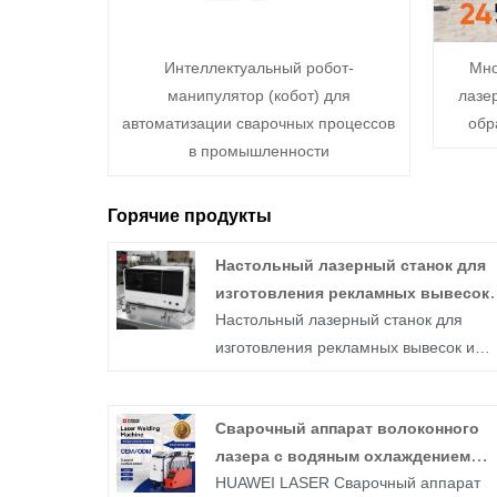
Интеллектуальный робот-
Мно
манипулятор (кобот) для
лазе
автоматизации сварочных процессов
обр
в промышленности
Горячие продукты
Настольный лазерный станок для
изготовления рекламных вывесок 
Настольный лазерный станок для
резки металла
изготовления рекламных вывесок и
резки металла от Huawei Laser
представляет собой компактное
Сварочный аппарат волоконного
решение на основе волоконного
лазера с водяным охлаждением
лазера, разработанное для
HUAWEI LASER Сварочный аппарат
мощностью 1500 Вт, 2000 Вт, 3000 В
производителей рекламных