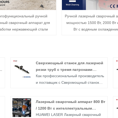
гофункциональный ручной
Ручной лазерный сварочный 
рный сварочный аппарат для
мощностью 1500 Вт, 2000 Вт 
аботки нержавеющей стали
Вт с водяным охлаждени
Сверхмощный станок для лазерной
и
резки труб с тремя патронами
Как профессиональный производитель
мощностью 3000 В
и поставщик с Сверхмощный станок
для лазерной резки труб с тремя
патронами мощностью 3000 В, Huawei
Лазерный сварочный аппарат 800 Вт
Laser надеется предоставить вам
/ 1200 Вт с интеллектуальным
высококачественные машины для
HUAWEI LASER Лазерный сварочный
т
управлением и воздушным
лазерной режущей трубки с тремя