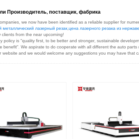
ли Производитель, поставщик, фабрика
mpanies, we now have been identified as a reliable supplier for nume
й металлический лазерный резак
,
цена лазерного резака из нержа
w clients from the near upcoming!
y is "quality first, to be better and stronger, sustainable development
benefit". We aspirate to do cooperate with all different the auto parts
our website and we would welcome any suggestions you may have that ca