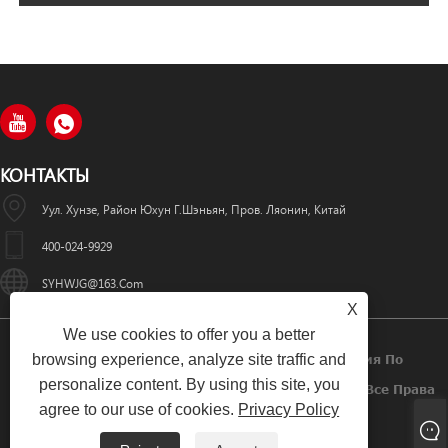
КОНТАКТЫ
Уул. Хунзе, Район Юхун Г.Шэньян, Пров. Ляонин, Китай
400-024-9929
SYHWJG@163.com
X
We use cookies to offer you a better
browsing experience, analyze site traffic and
Авторское Право © 2024 Шэньянская Компания По
personalize content. By using this site, you
Производству Лазерного Оборудования «Хуавэй» Все Права
agree to our use of cookies.
Privacy Policy
Защищены.