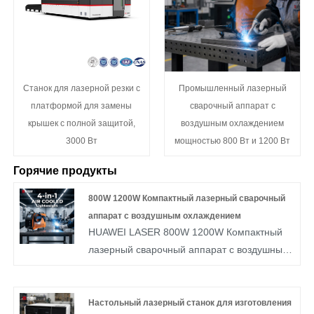
Станок для лазерной резки с
Промышленный лазерный
платформой для замены
сварочный аппарат с
крышек с полной защитой,
воздушным охлаждением
3000 Вт
мощностью 800 Вт и 1200 Вт
Горячие продукты
800W 1200W Компактный лазерный сварочный
аппарат с воздушным охлаждением
HUAWEI LASER 800W 1200W Компактный
лазерный сварочный аппарат с воздушным
охлаждением — это эффективное и
удобное решение для точной сварки
металлических материалов, разработанное
Настольный лазерный станок для изготовления