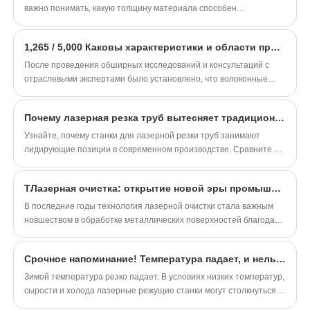
сварочных процессов, производительность
альтернативу традиционным методам
производства, снижают затраты и отвечают требованиям
важно понимать, какую толщину материала способен
и безопасность работы. Благодаря
экологичного производства.
сварки. Он широко применяется для сварки
обрабатывать станок.
высокоточному управлению движением,
нержавеющей стали, углеродистой стали,
1,265 / 5,000 Каковы характеристики и области применения ручного лазерного сварочного аппарата?
гибким возможностям сварки и
алюминия и других металлических
После проведения обширных исследований и консультаций с
современным функциям защиты, данное
материалов, помогая клиентам по всему
отраслевыми экспертами было установлено, что волоконные
роботизированное оборудование подходит
миру повысить производительность и
лазеры являются лучшим типом лазера для лазерных станков
для предприятий, стремящихся
для резки листового металла.
снизить производственные затраты.
Почему лазерная резка труб вытесняет традиционные методы их обработки в современном производстве?
модернизировать ручные сварочные
Узнайте, почему станки для лазерной резки труб занимают
процессы и повысить качество изготовления
лидирующие позиции в современном производстве. Сравните их
сложных металлических конструкций и
эффективность, точность и затраты с показателями
трубных компонентов. Разработанная для
традиционных методов обработки труб.
ТЛазерная очистка: открытие новой эры промышленного удаления ржавчины
современных производственных условий,
В последние годы технология лазерной очистки стала важным
система обеспечивает стабильную сварку,
новшеством в обработке металлических поверхностей благодаря
удобное управление и гибкую
своей высокой эффективности, экологичности и
конфигурацию для различных требований
неразрушающему характеру. В настоящее время она широко
Срочное напоминание! Температура падает, и нельзя игнорировать детали зимнего обслуживания лазерных режущих станков!
используется в таких отраслях, как аэрокосмическая
промышленной сварки.
промышленность, автомобилестроение и реставрация судов.
Зимой температура резко падает. В условиях низких температур,
сырости и холода лазерные режущие станки могут столкнуться с
такими проблемами, как обледенение и плохая смазка. Поэтому