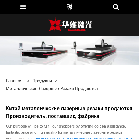
Главная
>
Продукты
>
Металлические Лазерные Резаки Продаются
Китай металлические лазерные резаки продаются
Производитель, поставщик, фабрика
Our purpose will be to fulfill our shoppers by offering golden assistance,
fantastic price and high quality for металлические лазерные резаки
продаются,
лазерный резак из стали
,
лучший металлический лазерный